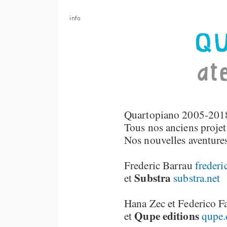
Quartopiano 2005-201
Tous nos anciens projets
Nos nouvelles aventures 
Frederic Barrau
freder
Substra
et
substra.net
Hana Zec et Federico F
Qupe editions
et
qupe.
quartopiano graphisme Paris